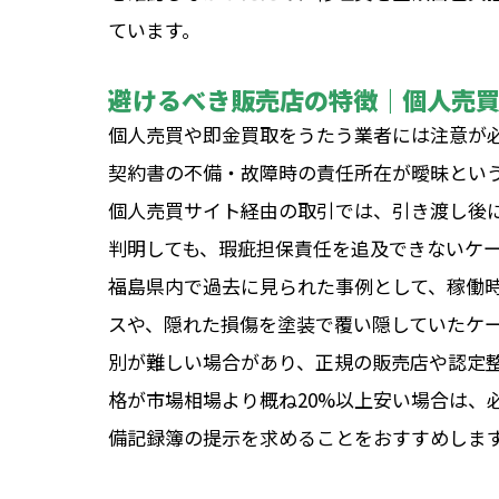
ています。
避けるべき販売店の特徴｜個人売
個人売買や即金買取をうたう業者には注意が
契約書の不備・故障時の責任所在が曖昧とい
個人売買サイト経由の取引では、引き渡し後
判明しても、瑕疵担保責任を追及できないケ
福島県内で過去に見られた事例として、稼働
スや、隠れた損傷を塗装で覆い隠していたケ
別が難しい場合があり、正規の販売店や認定
格が市場相場より概ね20%以上安い場合は、
備記録簿の提示を求めることをおすすめしま