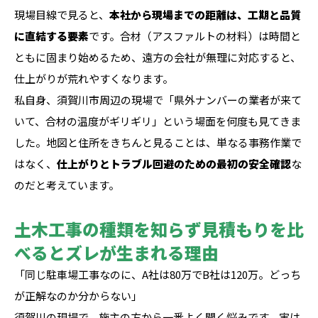
現場目線で見ると、
本社から現場までの距離は、工期と品質
に直結する要素
です。合材（アスファルトの材料）は時間と
ともに固まり始めるため、遠方の会社が無理に対応すると、
仕上がりが荒れやすくなります。
私自身、須賀川市周辺の現場で「県外ナンバーの業者が来て
いて、合材の温度がギリギリ」という場面を何度も見てきま
した。地図と住所をきちんと見ることは、単なる事務作業で
はなく、
仕上がりとトラブル回避のための最初の安全確認
な
のだと考えています。
土木工事の種類を知らず見積もりを比
べるとズレが生まれる理由
「同じ駐車場工事なのに、A社は80万でB社は120万。どっち
が正解なのか分からない」
須賀川の現場で、施主の方から一番よく聞く悩みです。実は