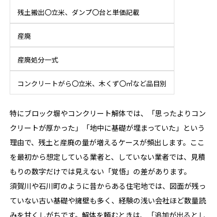
残土搬出〇立米、ダンプ〇台と単価記載
産廃
産廃処分一式
コンクリートがら〇立米、木くず〇㎥など品目別
特にブロック塀やコンクリート解体では、「思ったよりコン
クリートが厚かった」「地中に基礎が埋まっていた」という
理由で、残土と産廃の量が増えるケースが頻出します。ここ
を最初から想定している業者と、していない業者では、見積
もりの数字だけでは見えない「覚悟」の差があります。
須賀川や石川町のように昔からある住宅地では、図面が残っ
ていない古い基礎や擁壁も多く、経験の浅い会社ほど数量読
みを甘くしがちです。解体を頼むときは、「追加が出るとし