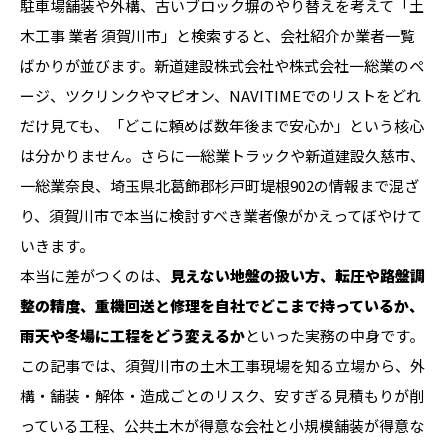
駐車場舗装や外構、古いブロック塀のやり替えを考えて「土
木工事 業者 須賀川市」と検索すると、会社紹介か業者一覧
ばかりが並びます。新道建設株式会社や株式会社一総業のペ
ージ、ツクリンクやマピオン、NAVITIMEでのリストをどれ
だけ見ても、「どこに頼めば数年後まで安心か」という核心
は分かりません。さらに一総業トラックや新道建設久慈市、
一総業奈良、埼玉県北葛飾郡杉戸町堤根902の情報まで混ざ
り、須賀川市で本当に検討すべき業者像がかえってぼやけて
いきます。
本当に差がつくのは、
見えない地盤の扱い方、転圧や路盤調
整の精度、重機回送と修理を自社でどこまで持っているか、
雨天や冬場に工程をどう変えるか
といった実務の中身です。
この記事では、須賀川市の土木工事現場を知る立場から、外
構・舗装・解体・造成ごとのリスク、安すぎる見積もりが削
っている工程、公共土木が得意な会社と小規模舗装が得意な