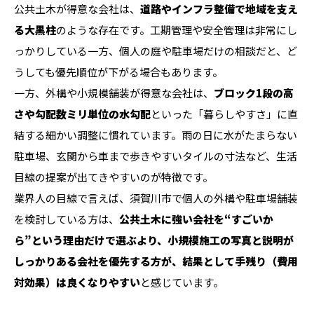
公共土木が得意な会社は、
道路やインフラ整備で地域を支え
る大黒柱
のような存在です。工期管理や安全管理は非常にし
っかりしている一方、個人の庭や駐車場だけの相談だと、ど
うしても優先順位が下がる場合もあります。
一方、外構や小規模舗装が得意な会社は、
ブロック1段の高
さや勾配数ミリ単位の水勾配
といった「暮らしやすさ」に直
結する細かい調整に慣れています。雨の日に水がたまらない
駐車場、玄関から車まで歩きやすいタイルの寸法など、生活
目線の提案が出てきやすいのが特徴です。
業界人の目線で言えば、須賀川市で個人の外構や駐車場舗装
を検討している方は、
公共土木に強い会社を“すごいか
ら”という理由だけで選ぶより、小規模施工の写真と説明が
しっかりある会社を優先する方が、結果として手残り（費用
対効果）は良くなりやすい
と感じています。