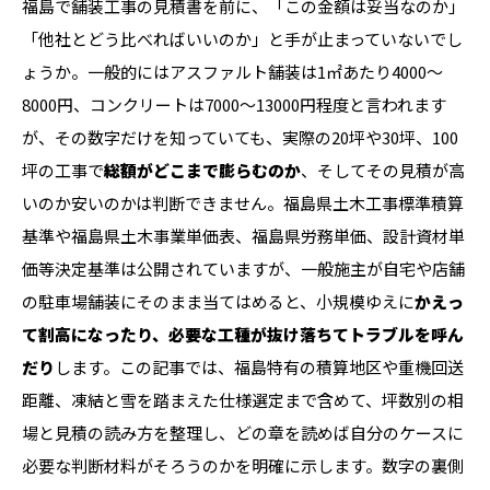
福島で舗装工事の見積書を前に、「この金額は妥当なのか」
「他社とどう比べればいいのか」と手が止まっていないでし
ょうか。一般的にはアスファルト舗装は1㎡あたり4000〜
8000円、コンクリートは7000〜13000円程度と言われます
が、その数字だけを知っていても、実際の20坪や30坪、100
坪の工事で
総額がどこまで膨らむのか
、そしてその見積が高
いのか安いのかは判断できません。福島県土木工事標準積算
基準や福島県土木事業単価表、福島県労務単価、設計資材単
価等決定基準は公開されていますが、一般施主が自宅や店舗
の駐車場舗装にそのまま当てはめると、小規模ゆえに
かえっ
て割高になったり、必要な工種が抜け落ちてトラブルを呼ん
だり
します。この記事では、福島特有の積算地区や重機回送
距離、凍結と雪を踏まえた仕様選定まで含めて、坪数別の相
場と見積の読み方を整理し、どの章を読めば自分のケースに
必要な判断材料がそろうのかを明確に示します。数字の裏側