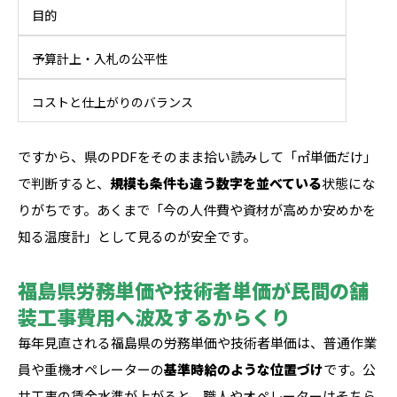
目的
予算計上・入札の公平性
コストと仕上がりのバランス
ですから、県のPDFをそのまま拾い読みして「㎡単価だけ」
で判断すると、
規模も条件も違う数字を並べている
状態にな
りがちです。あくまで「今の人件費や資材が高めか安めかを
知る温度計」として見るのが安全です。
福島県労務単価や技術者単価が民間の舗
装工事費用へ波及するからくり
毎年見直される福島県の労務単価や技術者単価は、普通作業
員や重機オペレーターの
基準時給のような位置づけ
です。公
共工事の賃金水準が上がると、職人やオペレーターはそちら