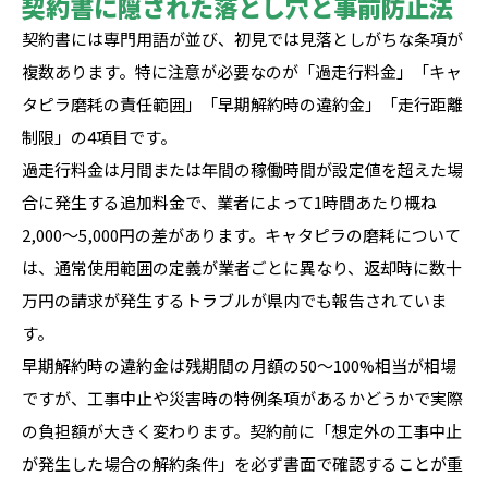
契約書に隠された落とし穴と事前防止法
契約書には専門用語が並び、初見では見落としがちな条項が
複数あります。特に注意が必要なのが「過走行料金」「キャ
タピラ磨耗の責任範囲」「早期解約時の違約金」「走行距離
制限」の4項目です。
過走行料金は月間または年間の稼働時間が設定値を超えた場
合に発生する追加料金で、業者によって1時間あたり概ね
2,000〜5,000円の差があります。キャタピラの磨耗について
は、通常使用範囲の定義が業者ごとに異なり、返却時に数十
万円の請求が発生するトラブルが県内でも報告されていま
す。
早期解約時の違約金は残期間の月額の50〜100%相当が相場
ですが、工事中止や災害時の特例条項があるかどうかで実際
の負担額が大きく変わります。契約前に「想定外の工事中止
が発生した場合の解約条件」を必ず書面で確認することが重