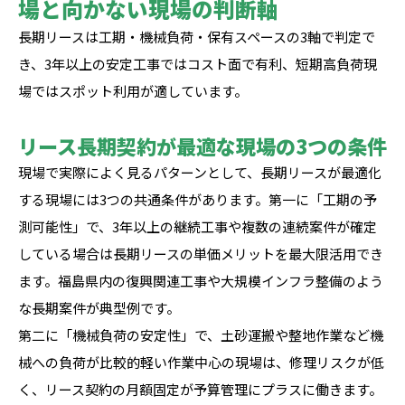
場と向かない現場の判断軸
長期リースは工期・機械負荷・保有スペースの3軸で判定で
き、3年以上の安定工事ではコスト面で有利、短期高負荷現
場ではスポット利用が適しています。
リース長期契約が最適な現場の3つの条件
現場で実際によく見るパターンとして、長期リースが最適化
する現場には3つの共通条件があります。第一に「工期の予
測可能性」で、3年以上の継続工事や複数の連続案件が確定
している場合は長期リースの単価メリットを最大限活用でき
ます。福島県内の復興関連工事や大規模インフラ整備のよう
な長期案件が典型例です。
第二に「機械負荷の安定性」で、土砂運搬や整地作業など機
械への負荷が比較的軽い作業中心の現場は、修理リスクが低
く、リース契約の月額固定が予算管理にプラスに働きます。