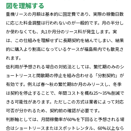
図を理解する
重機リースの月額は基本的に固定費であり、実際の稼働日数
に応じた料金調整は行われないのが一般的です。月の半分し
か使わなくても、丸1か月分のリース料が発生します。実
は、この仕組みを理解せずに長期契約を結んでしまい、結果
的に購入より割高になっているケースが福島県内でも散見さ
れます。
低利用が予想される場合の対処法としては、繁忙期のみのシ
ョートリースと閑散期の停止を組み合わせる「分割契約」が
有効です。例えば春〜秋の繁忙期8か月のみリースし、冬季
は契約を停止することで、年間コストを概ね25〜35%削減で
きる可能性があります。ただしこの方式は業者によって対応
可否が分かれるため、契約前の確認が必要です。
判断軸としては、月間稼働率が60%を下回ると予想される場
合はショートリースまたはスポットレンタル、60%以上なら